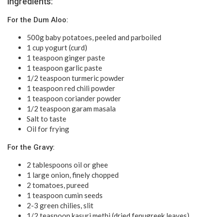
Ingredients:
For the Dum Aloo:
500g baby potatoes, peeled and parboiled
1 cup yogurt (curd)
1 teaspoon ginger paste
1 teaspoon garlic paste
1/2 teaspoon turmeric powder
1 teaspoon red chili powder
1 teaspoon coriander powder
1/2 teaspoon garam masala
Salt to taste
Oil for frying
For the Gravy:
2 tablespoons oil or ghee
1 large onion, finely chopped
2 tomatoes, pureed
1 teaspoon cumin seeds
2-3 green chilies, slit
1/2 teaspoon kasuri methi (dried fenugreek leaves)