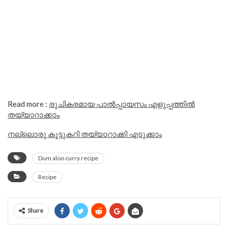
Read more :
രുചികരമായ പാൽപ്പായസം എളുപ്പത്തിൽ
തയ്യാറാക്കാം
നല്ലൊരു കൂട്ടുകറി തയ്യാറാക്കി എടുക്കാം
Dum aloo curry recipe
Recipe
Share