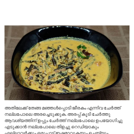
അതിലേക്ക് തേങ്ങ മഞ്ഞൾപ്പൊടി ജീരകം എന്നിവ ചേർത്ത്
നല്ലപോലെ അരച്ചെടുക്കുക. അരപ്പ് കൂടി ചേർത്തു
ആവശ്യത്തിന് ഉപ്പും ചേർത്ത് നല്ലപോലെ ഉപയോഗിച്ചു
എടുക്കാൻ നല്ലപോലെ തിളച്ചു റെഡിയാകും
എല്ലാവർക്കും ഒരുപാട് ഇഷ്ടമാവുകയും ചെയ്യും