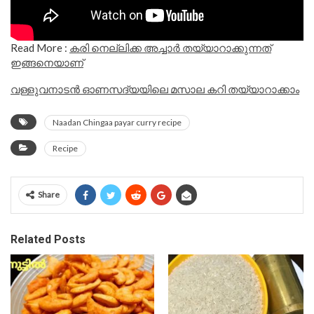
Read More :
കരി നെല്ലിക്ക അച്ചാർ തയ്യാറാക്കുന്നത്
ഇങ്ങനെയാണ്
വള്ളുവനാടൻ ഓണസദ്യയിലെ മസാല കറി തയ്യാറാക്കാം
Naadan Chingaa payar curry recipe
Recipe
Share
Related Posts