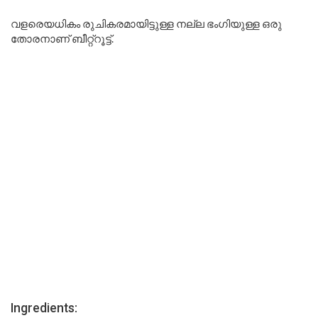
വളരെയധികം രുചികരമായിട്ടുള്ള നല്ല ഭംഗിയുള്ള ഒരു
തോരനാണ് ബീറ്റ്റൂട്ട്.
Ingredients: