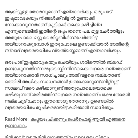
ആയിട്ടുള്ള തോരനുമാണ് എല്ലാവർക്കും ഒരുപാട്
ഇഷ്ടമാവുകയും നിങ്ങൾക്ക് വീട്ടിൽ ഉണ്ടാക്കി
നോക്കാവുന്നതാണ് കുട്ടികൾ ഒക്കെ കഴിച്ചില്ല
എന്നുണ്ടെങ്കിൽ ഇതിന്റെ ഒപ്പം തന്നെ പല മുട്ട ചേർത്തിട്ടും
അതുപോലെ മറ്റു വെജിറ്റബിൾസ് ചേർത്തിട്ട്
തയ്യാറാക്കുമ്പോൾ ഇതുപോലെ ഉണ്ടാക്കിയാൽ അതിന്റെ
സ്വാദ് വളരെയധികം വ്യത്യസ്തമാണ് എല്ലാവർക്കും.
ഒരുപാട് ഇഷ്ടമാവുകയും ചെയ്യും. ശരീരത്തിൽ ബ്ലഡ്
ഉണ്ടാകുന്നതിന് നമ്മുടെ സ്കിന്നിന് ഒക്കെ വളരെ നല്ലതാണ്
തയ്യാറാക്കാൻ സാധിച്ചാലും അത് വളരെ നല്ലതാണ്
ഒത്തിരി അധികം സാധനങ്ങൾ ഉണ്ടാക്കാറുണ്ട് ബീറ്റ്റൂട്ട്
സാലഡ് വരെ കഴിക്കാറുണ്ട് അതുപോലെയൊക്കെ
കഴിക്കുന്നത് ശരീരത്തിന് വളരെ നല്ലതാണ് പക്ഷേ തോരൻ
നല്ല ചൂട് ചോറും ഈയൊരു തോരനും ഉണ്ടെങ്കിൽ
വളരെയധികം രുചികരമായിട്ട് കഴിക്കാൻ സാധിക്കും.
Read More :
കപ്പയും ചിക്കനും പെർഫെക്ട് ആയി എങ്ങനെ
ഉണ്ടാക്കാം
മീൻ ഇല്ലാതെ മീൻ വറുത്തത് പോലെ ഒരു വിഭവം