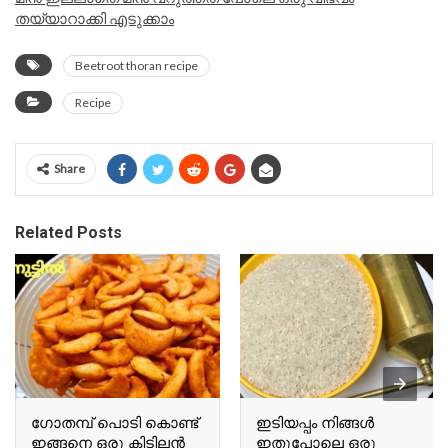
തയ്യാറാക്കി എടുക്കാം
Beetroot thoran recipe
Recipe
Share
Related Posts
ഗോതമ്പ് പൊടി കൊണ്ട്
ഇടിയപ്പം നിങ്ങൾ
ഇങ്ങനെ ഒരു കിടിലൻ
ഇതുപോലെ ഒരു