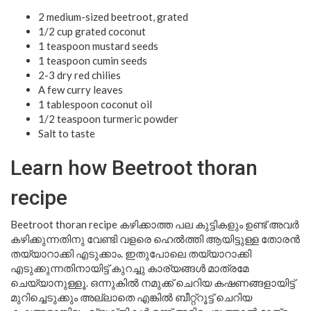
2 medium-sized beetroot, grated
1/2 cup grated coconut
1 teaspoon mustard seeds
1 teaspoon cumin seeds
2-3 dry red chilies
A few curry leaves
1 tablespoon coconut oil
1/2 teaspoon turmeric powder
Salt to taste
Learn how Beetroot thoran
recipe
Beetroot thoran recipe കഴിക്കാത്ത പല കുട്ടികളും ഉണ്ട് അവർ
കഴിക്കുന്നതിനു വേണ്ടി വളരെ ഹെൽത്തി ആയിട്ടുള്ള തോരൻ
തയ്യാറാക്കി എടുക്കാം. ഇതുപോലെ തയ്യാറാക്കി
എടുക്കുന്നതിനായിട്ട് കുറച്ചു കാര്യങ്ങൾ മാത്രമേ
ചെയ്യാനുള്ളൂ. ഒന്നുകിൽ നമുക്ക് ചെറിയ കഷണങ്ങളായിട്ട്
മുറിച്ചെടുക്കും അല്ലാതെ എങ്കിൽ ബീറ്റ്റൂട്ട് ചെറിയ