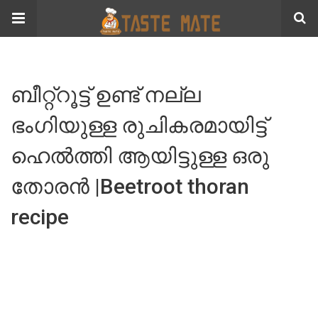
ബീറ്റ്റൂട്ട് ഉണ്ട് നല്ല
ഭംഗിയുള്ള രുചികരമായിട്ട്
ഹെൽത്തി ആയിട്ടുള്ള ഒരു
തോരൻ |Beetroot thoran
recipe