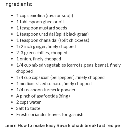
Ingredients:
1 cup semolina (rava or sooji)
1 tablespoon ghee or oil
1 teaspoon mustard seeds
1 teaspoon urad dal (split black gram)
1 teaspoon chana dal (split chickpeas)
1/2 inch ginger, finely chopped
2-3 green chilies, chopped
1 onion, finely chopped
1/4 cup mixed vegetables (carrots, peas, beans), finely
chopped
1/4 cup capsicum (bell pepper), finely chopped
1 medium-sized tomato, finely chopped
1/4 teaspoon turmeric powder
A pinch of asafoetida (hing)
2 cups water
Salt to taste
Fresh coriander leaves for garnish
Learn How to make Easy Rava kichadi breakfast recipe