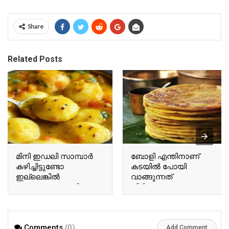
Share
Related Posts
മിനി ഇഡലി സാമ്പാർ
ബോളി എന്തിനാണ്
കഴിച്ചിട്ടുണ്ടോ
കടയിൽ പോയി
ഇല്ലെങ്കിൽ
വാങ്ങുന്നത്
എന്തായാലും കഴിക്കണം
വീട്ടിലുണ്ടാക്കാലോ |
| Mini idly sambar
Home made boli sweet
recipe
recipe
Comments
(0)
Add Comment