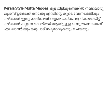
Kerala Style Mutta Mappas
: മുട്ട വീട്ടിലുണ്ടെങ്കിൽ നല്ലൊരു
മപ്പാസ് ഉണ്ടാക്കി നോക്കൂ എന്തിന്റെ കൂടെ വേണമെങ്കിലും
കഴിക്കാൻ ഇതു മാത്രം മതി വളരെയധികം രുചികരമായിട്ട്
കഴിക്കാൻ പറ്റുന്ന ഹെൽത്തി ആയിട്ടുള്ള ഒന്നുതന്നെയാണ്
എല്ലാവർക്കും ഒരുപാട് ഇഷ്ടമാവുകയും ചെയ്യും