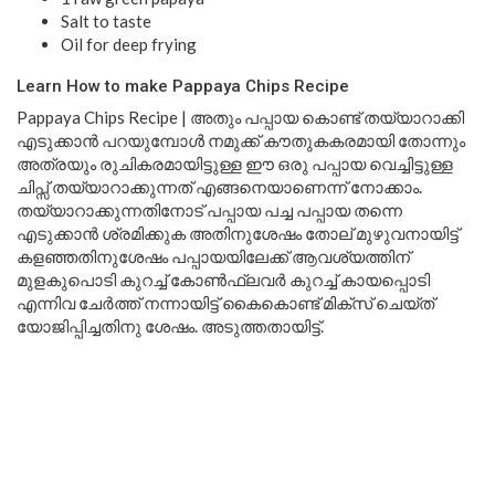
Salt to taste
Oil for deep frying
Learn How to make Pappaya Chips Recipe
Pappaya Chips Recipe | അതും പപ്പായ കൊണ്ട് തയ്യാറാക്കി
എടുക്കാൻ പറയുമ്പോൾ നമുക്ക് കൗതുകകരമായി തോന്നും
അത്രയും രുചികരമായിട്ടുള്ള ഈ ഒരു പപ്പായ വെച്ചിട്ടുള്ള
ചിപ്സ് തയ്യാറാക്കുന്നത് എങ്ങനെയാണെന്ന് നോക്കാം.
തയ്യാറാക്കുന്നതിനോട് പപ്പായ പച്ച പപ്പായ തന്നെ
എടുക്കാൻ ശ്രമിക്കുക അതിനുശേഷം തോല് മുഴുവനായിട്ട്
കളഞ്ഞതിനുശേഷം പപ്പായയിലേക്ക് ആവശ്യത്തിന്
മുളകുപൊടി കുറച്ച് കോൺഫ്ലവർ കുറച്ച് കായപ്പൊടി
എന്നിവ ചേർത്ത് നന്നായിട്ട് കൈകൊണ്ട് മിക്സ് ചെയ്ത്
യോജിപ്പിച്ചതിനു ശേഷം. അടുത്തതായിട്ട്.