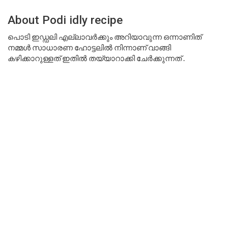
About Podi idly recipe
പൊടി ഇഡ്ഡലി എല്ലാവർക്കും അറിയാവുന്ന ഒന്നാണിത്
നമ്മൾ സാധാരണ ഹോട്ടലിൽ നിന്നാണ് വാങ്ങി
കഴിക്കാറുള്ളത് ഇതിൽ തയ്യാറാക്കി ചേർക്കുന്നത് .