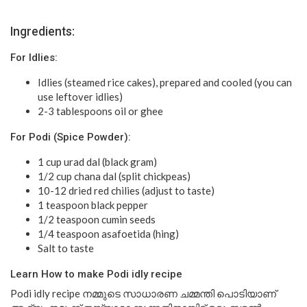
Ingredients:
For Idlies:
Idlies (steamed rice cakes), prepared and cooled (you can
use leftover idlies)
2-3 tablespoons oil or ghee
For Podi (Spice Powder):
1 cup urad dal (black gram)
1/2 cup chana dal (split chickpeas)
10-12 dried red chilies (adjust to taste)
1 teaspoon black pepper
1/2 teaspoon cumin seeds
1/4 teaspoon asafoetida (hing)
Salt to taste
Learn How to make Podi idly recipe
Podi idly recipe നമ്മുടെ സാധാരണ ചമ്മന്തി പൊടിയാണ്