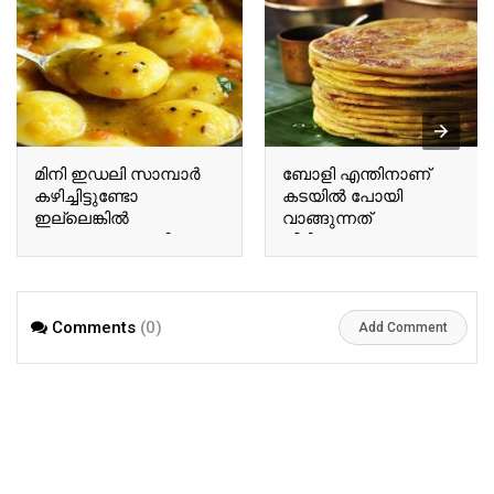
മിനി ഇഡലി സാമ്പാർ
ബോളി എന്തിനാണ്
കഴിച്ചിട്ടുണ്ടോ
കടയിൽ പോയി
ഇല്ലെങ്കിൽ
വാങ്ങുന്നത്
എന്തായാലും കഴിക്കണം
വീട്ടിലുണ്ടാക്കാലോ |
| Mini idly sambar
Home made boli sweet
recipe
recipe
Comments
(0)
Add Comment