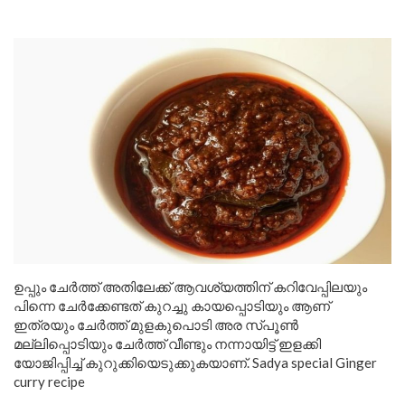
ഉപ്പും ചേർത്ത് അതിലേക്ക് ആവശ്യത്തിന് കറിവേപ്പിലയും
പിന്നെ ചേർക്കേണ്ടത് കുറച്ചു കായപ്പൊടിയും ആണ്
ഇത്രയും ചേർത്ത് മുളകുപൊടി അര സ്പൂൺ
മല്ലിപ്പൊടിയും ചേർത്ത് വീണ്ടും നന്നായിട്ട് ഇളക്കി
യോജിപ്പിച്ച് കുറുക്കിയെടുക്കുകയാണ്. Sadya special Ginger
curry recipe