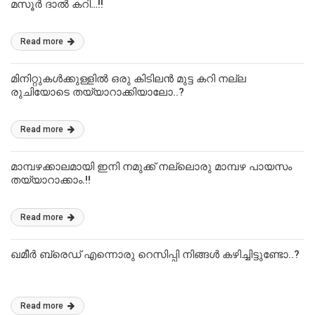
മസൂർ ദാൽ കറി…!!
Read more
മിനിറ്റുകൾക്കുള്ളിൽ ഒരു കിടിലൻ മുട്ട കറി നല്ല
രുചിയോടെ തയ്യാറാക്കിയാലോ..?
Read more
മാമ്പഴക്കാലമായി ഇനി നമുക്ക് നല്ലൊരു മാമ്പഴ പായസം
തയ്യാറാക്കാം.!!
Read more
ഖമീർ ബ്രെഡ് എന്നൊരു റെസിപ്പി നിങ്ങൾ കഴിച്ചിട്ടുണ്ടോ..?
Read more