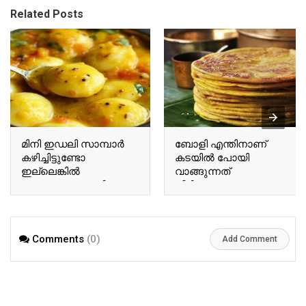
Related Posts
മിനി ഇഡലി സാമ്പാർ
ബോളി എന്തിനാണ്
കഴിച്ചിട്ടുണ്ടോ
കടയിൽ പോയി
ഇല്ലെങ്കിൽ
വാങ്ങുന്നത്
എന്തായാലും കഴിക്കണം
വീട്ടിലുണ്ടാക്കാലോ |
| Mini idly sambar
Home made boli sweet
recipe
recipe
Comments
(0)
Add Comment