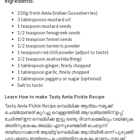
Ingredients:
250g fresh Amla (Indian Gooseberries)
3 tablespoons mustard oil
1 teaspoon mustard seeds
1/2 teaspoon fenugreek seeds
1/2 teaspoon fennel seeds
1/2 teaspoon turmeric powder
1 teaspoon red chili powder (adjust to taste)
1/2 teaspoon asafoetida (hing)
1 tablespoon ginger, finely chopped
1 tablespoon garlic, finely chopped
1 tablespoon jaggery or sugar (optional)
Salt to taste
Learn How to make Tasty Amla Pickle Recipe
Tasty Amla Pickle Recipe നെല്ലിക്ക ആദ്യം നമുക്ക്
ചെയ്യേണ്ടത് കുറച്ചു വെള്ളത്തിൽ ആവശ്യത്തിന് ഉപ്പ്
ചേർത്ത് ഈ നെല്ലിക്ക ഇട്ടു രണ്ടു ദിവസമെങ്കിലും വയ്ക്കുക
അതിനുശേഷം അല്ല എന്നുണ്ടെങ്കിൽ പെട്ടെന്ന്
തയ്യാറാക്കാൻ ആയിട്ട് നെല്ലിക്ക ആവിയിൽ ഒന്ന് പുഴുങ്ങി
എടുക്കണം ഇത്രയും ചെയ്തതിനുശേഷം വേണം നമുക്ക്