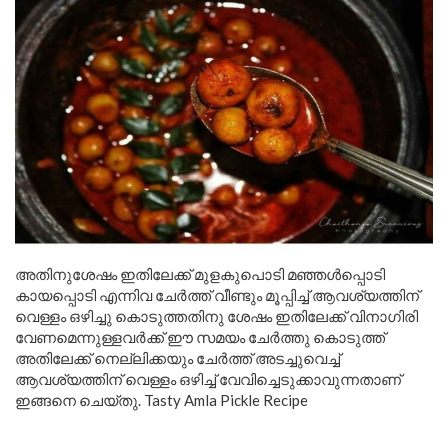
അതിനുശേഷം ഇതിലേക്ക് മുളകുപൊടി മഞ്ഞൾപ്പൊടി
കായപ്പൊടി എന്നിവ ചേർത്ത് വീണ്ടും മൂപ്പിച്ച് ആവശ്യത്തിന്
വെള്ളം ഒഴിച്ചു കൊടുത്തതിനു ശേഷം ഇതിലേക്ക് വിനാഗിരി
വേണമെന്നുള്ളവർക്ക് ഈ സമയം ചേർത്തു കൊടുത്ത്
അതിലേക്ക് നെല്ലിക്കയും ചേർത്ത് അടച്ചുവെച്ച്
ആവശ്യത്തിന് വെള്ളം ഒഴിച്ച് വേവിച്ചെടുക്കാവുന്നതാണ്
ഇങ്ങനെ ചെയ്തു. Tasty Amla Pickle Recipe