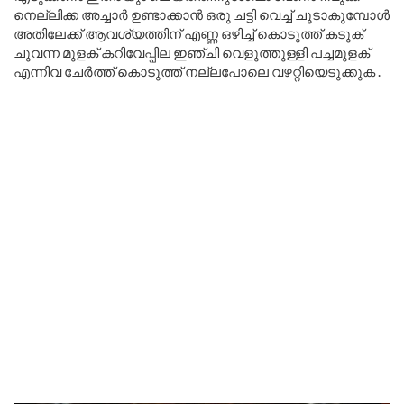
നെല്ലിക്ക അച്ചാർ ഉണ്ടാക്കാൻ ഒരു ചട്ടി വെച്ച് ചൂടാകുമ്പോൾ
അതിലേക്ക് ആവശ്യത്തിന് എണ്ണ ഒഴിച്ച് കൊടുത്ത് കടുക്
ചുവന്ന മുളക് കറിവേപ്പില ഇഞ്ചി വെളുത്തുള്ളി പച്ചമുളക്
എന്നിവ ചേർത്ത് കൊടുത്ത് നല്ലപോലെ വഴറ്റിയെടുക്കുക .