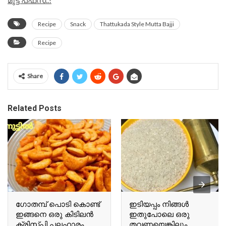
മുട്ട പഫ്‌സ്..!
Recipe
Snack
Thattukada Style Mutta Bajji
Recipe
Share
Related Posts
ഗോതമ്പ് പൊടി കൊണ്ട്
ഇടിയപ്പം നിങ്ങൾ
ഇങ്ങനെ ഒരു കിടിലൻ
ഇതുപോലെ ഒരു
ക്രിസ്പി പലഹാരം
തവണയെങ്കിലും