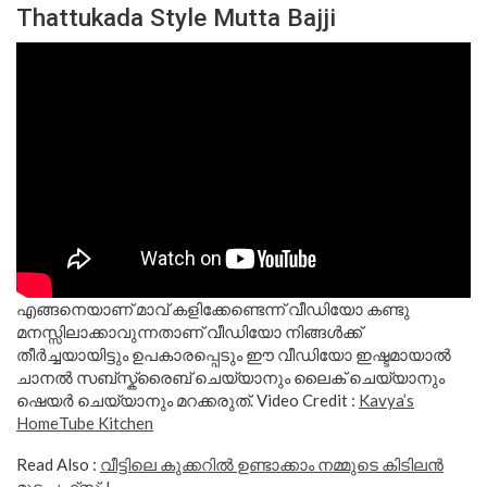
Thattukada Style Mutta Bajji
എങ്ങനെയാണ് മാവ് കളിക്കേണ്ടെന്ന് വീഡിയോ കണ്ടു
മനസ്സിലാക്കാവുന്നതാണ് വീഡിയോ നിങ്ങൾക്ക്
തീർച്ചയായിട്ടും ഉപകാരപ്പെടും ഈ വീഡിയോ ഇഷ്ടമായാൽ
ചാനൽ സബ്സ്ക്രൈബ് ചെയ്യാനും ലൈക് ചെയ്യാനും
ഷെയർ ചെയ്യാനും മറക്കരുത്. Video Credit :
Kavya’s
HomeTube Kitchen
Read Also :
വീട്ടിലെ കുക്കറിൽ ഉണ്ടാക്കാം നമ്മുടെ കിടിലൻ